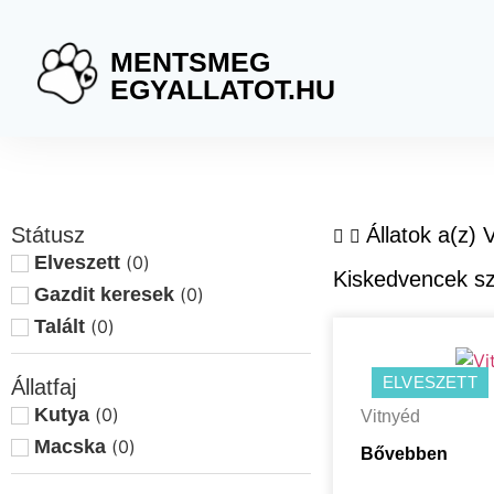
MENTSMEG
EGYALLATOT.HU
Státusz
Állatok a(z) 
Elveszett
(
0
)
Kiskedvencek 
Gazdit keresek
(
0
)
Talált
(
0
)
ELVESZETT
Állatfaj
Kutya
(
0
)
Vitnyéd
Macska
(
0
)
Bővebben