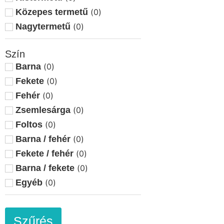
Ercsi
(
0
)
Közepes termetű
(
0
)
Esztergom
(
0
)
Nagytermetű
(
0
)
Etyek
(
0
)
Szín
Felsőszentiván
(
0
)
Barna
(
0
)
Győr
(
0
)
Fekete
(
0
)
Győrság
(
0
)
Fehér
(
0
)
Győrszemere
(
0
)
Zsemlesárga
(
0
)
Hajmáskér
(
0
)
Foltos
(
0
)
Hatvan
(
0
)
Barna / fehér
(
0
)
Herend
(
0
)
Fekete / fehér
(
0
)
Jászfényszaru
(
0
)
Barna / fekete
(
0
)
Kaposvár
(
0
)
Egyéb
(
0
)
Karácsond
(
0
)
Kecskemét
(
0
)
Kerekegyháza
(
0
)
Szűrés