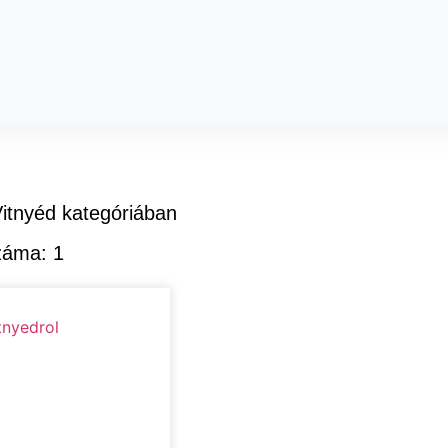
Vitnyéd kategóriában
száma:
1