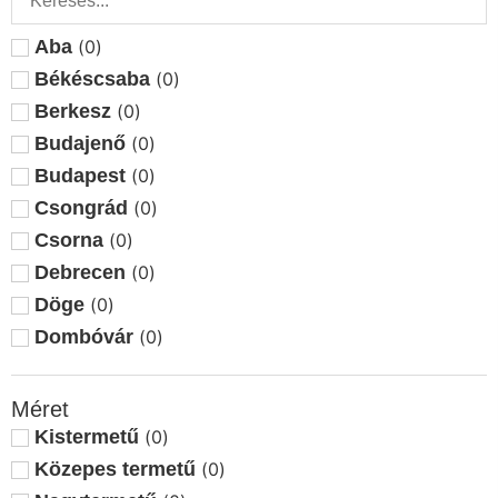
Aba
(
0
)
Békéscsaba
(
0
)
Berkesz
(
0
)
Budajenő
(
0
)
Budapest
(
0
)
Csongrád
(
0
)
Csorna
(
0
)
Debrecen
(
0
)
Döge
(
0
)
Dombóvár
(
0
)
Dunasziget
(
0
)
Eger
(
0
)
Méret
Eplény
(
0
)
Kistermetű
(
0
)
Ercsi
(
0
)
Közepes termetű
(
0
)
Esztergom
(
0
)