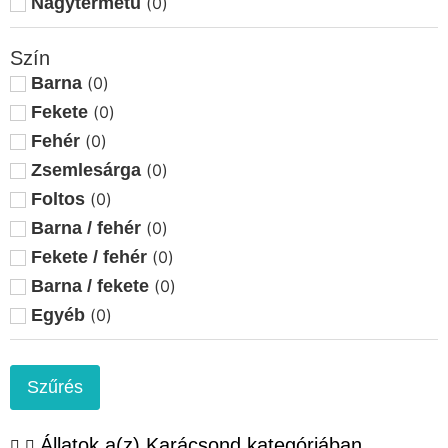
Nagytermetű
(
0
)
Etyek
(
0
)
Szín
Felsőszentiván
(
0
)
Barna
(
0
)
Győr
(
0
)
Fekete
(
0
)
Győrság
(
0
)
Fehér
(
0
)
Győrszemere
(
0
)
Zsemlesárga
(
0
)
Hajmáskér
(
0
)
Foltos
(
0
)
Hatvan
(
0
)
Barna / fehér
(
0
)
Herend
(
0
)
Fekete / fehér
(
0
)
Jászfényszaru
(
0
)
Barna / fekete
(
0
)
Kaposvár
(
0
)
Egyéb
(
0
)
Karácsond
(
0
)
Kecskemét
(
0
)
Kerekegyháza
(
0
)
Szűrés
Kisvárda
(
0
)
Kocs
(
0
)
Állatok a(z) Karácsond kategóriában