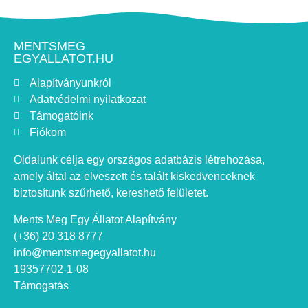
Tatabánya
(
0
)
Tét
(
0
)
Töltéstava
(
0
)
MENTSMEG
EGYALLATOT.HU
Újszilvás
(
0
)
Vác
(
0
)
Alapítványunkról
Adatvédelmi nyilatkozat
Vámospércs
(
0
)
Támogatóink
Varsány
(
0
)
Fiókom
Vitnyéd
(
0
)
Oldalunk célja egy országos adatbázis létrehozása,
Zagyvaszántó
(
0
)
amely által az elveszett és talált kiskedvenceknek
Zalaegerszeg
(
0
)
biztosítunk szűrhető, kereshető felületet.
Ments Meg Egy Állatot Alapítvány
(+36) 20 318 8777
info@mentsmegegyallatot.hu
19357702-1-08
Támogatás