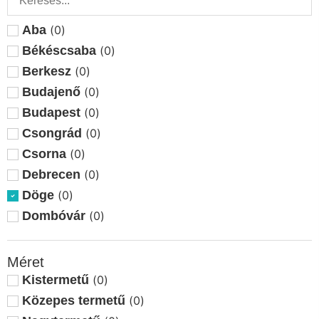
Aba
(
0
)
Békéscsaba
(
0
)
Berkesz
(
0
)
Budajenő
(
0
)
Budapest
(
0
)
Csongrád
(
0
)
Csorna
(
0
)
Debrecen
(
0
)
Döge
(
0
)
Dombóvár
(
0
)
Dunasziget
(
0
)
Eger
(
0
)
Méret
Eplény
(
0
)
Kistermetű
(
0
)
Ercsi
(
0
)
Közepes termetű
(
0
)
Esztergom
(
0
)