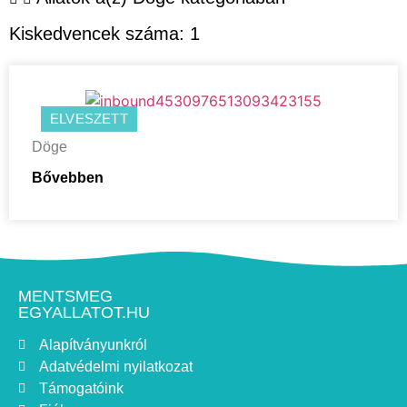
Mátraderecske
(
0
)
Kiskedvencek száma:
1
Monok
(
0
)
Nyírkáta
(
0
)
Nyírpazony
(
0
)
Pusztaszabolcs
(
0
)
ELVESZETT
Simontornya
(
0
)
Döge
Solymár
(
0
)
Bővebben
Sopron
(
0
)
Sülysáp
(
0
)
Szentlőrinc
(
0
)
Szentlőrinckáta
(
0
)
MENTSMEG
Táborfalva
(
0
)
EGYALLATOT.HU
Tahitótfalu
(
0
)
Alapítványunkról
Tárnok
(
0
)
Adatvédelmi nyilatkozat
Tata
(
0
)
Támogatóink