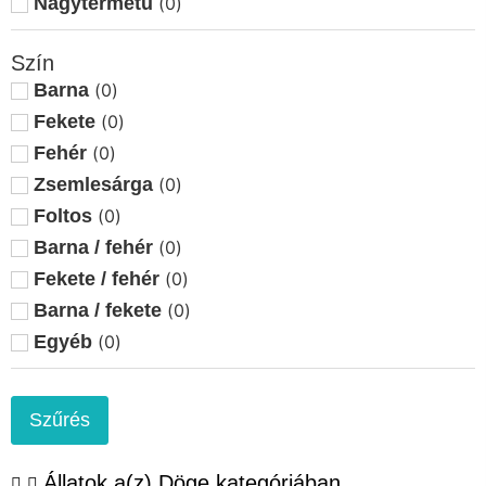
Nagytermetű
(
0
)
Etyek
(
0
)
Szín
Felsőszentiván
(
0
)
Barna
(
0
)
Győr
(
0
)
Fekete
(
0
)
Győrság
(
0
)
Fehér
(
0
)
Győrszemere
(
0
)
Zsemlesárga
(
0
)
Hajmáskér
(
0
)
Foltos
(
0
)
Hatvan
(
0
)
Barna / fehér
(
0
)
Herend
(
0
)
Fekete / fehér
(
0
)
Jászfényszaru
(
0
)
Barna / fekete
(
0
)
Kaposvár
(
0
)
Egyéb
(
0
)
Karácsond
(
0
)
Kecskemét
(
0
)
Kerekegyháza
(
0
)
Szűrés
Kisvárda
(
0
)
Kocs
(
0
)
Állatok a(z) Döge kategóriában