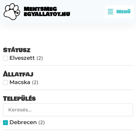
MENTSMEG
Menü
EGYALLATOT.HU
Státusz
Elveszett
(
2
)
Állatfaj
Macska
(
2
)
Település
Debrecen
(
2
)