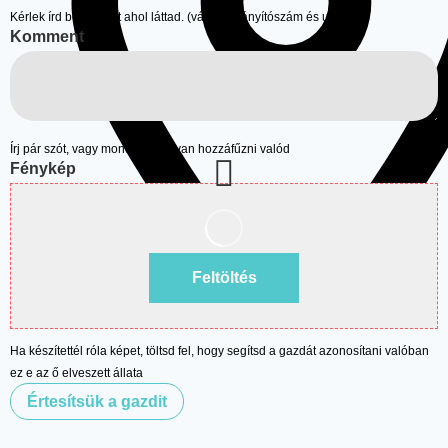
Kérlek írd be a címet ahol láttad. (város + irányítószám és utcanév)
Komment
Írj pár szót, vagy mondatot, ha van hozzáfűzni valód
Fénykép
Feltöltés
Ha készítettél róla képet, töltsd fel, hogy segítsd a gazdát azonosítani valóban
ez e az ő elveszett állata
Értesítsük a gazdit