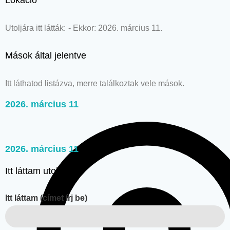
Lokáció
Utoljára itt látták:
- Ekkor: 2026. március 11.
Mások által jelentve
Itt láthatod listázva, merre találkoztak vele mások.
2026. március 11
2026. március 11
Itt láttam utoljára
Itt láttam (címet írj be)