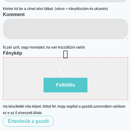
Kérlek írd be a címet ahol láttad. (város + irányítószám és utcanév)
Komment
Írj pár szót, vagy mondatot, ha van hozzáfűzni valód
Fénykép
Feltöltés
Ha készítettél róla képet, töltsd fel, hogy segítsd a gazdát azonosítani valóban
ez e az ő elveszett állata
Értesítsük a gazdit