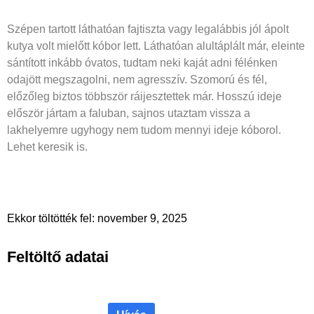
Szépen tartott láthatóan fajtiszta vagy legalábbis jól ápolt
kutya volt mielőtt kóbor lett. Láthatóan alultáplált már, eleinte
sántított inkább óvatos, tudtam neki kaját adni félénken
odajött megszagolni, nem agresszív. Szomorú és fél,
előzőleg biztos többször ráijesztettek már. Hosszú ideje
először jártam a faluban, sajnos utaztam vissza a
lakhelyemre ugyhogy nem tudom mennyi ideje kóborol.
Lehet keresik is.
Ekkor töltötték fel: november 9, 2025
Feltöltő adatai