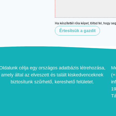
Ha készítettél róla képet, töltsd fel, hogy s
Értesítsük a gazdit
Oldalunk célja egy országos adatbázis létrehozása,
Me
amely által az elveszett és talált kiskedvenceknek
(+
biztosítunk szűrhető, kereshető felületet.
in
19
T