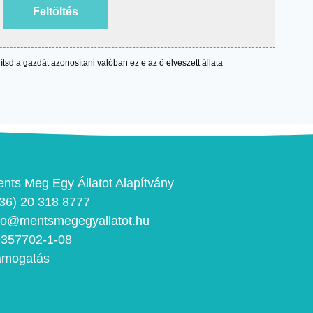
Feltöltés
egítsd a gazdát azonosítani valóban ez e az ő elveszett állata
nts Meg Egy Állatot Alapítvány
36) 20 318 8777
fo@mentsmegegyallatot.hu
357702-1-08
ámogatás