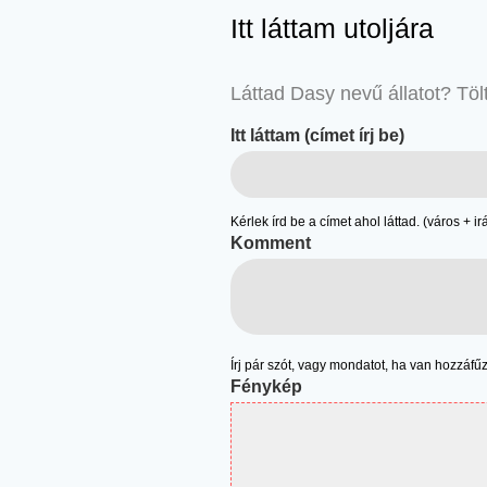
Itt láttam utoljára
Láttad Dasy nevű állatot? Tölts
Itt láttam (címet írj be)
Kérlek írd be a címet ahol láttad. (város + 
Komment
Írj pár szót, vagy mondatot, ha van hozzáfű
Fénykép