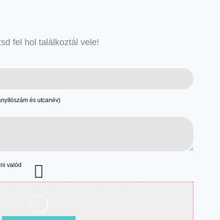
d fel hol találkoztál vele!
irányítószám és utcanév)
zni valód