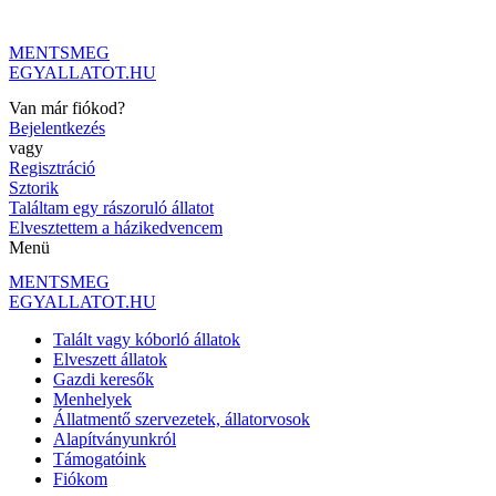
Ugrás
a
MENTSMEG
tartalomhoz
EGYALLATOT.HU
Van már fiókod?
Bejelentkezés
vagy
Regisztráció
Sztorik
Találtam egy rászoruló állatot
Elvesztettem a házikedvencem
Menü
MENTSMEG
EGYALLATOT.HU
Talált vagy kóborló állatok
Elveszett állatok
Gazdi keresők
Menhelyek
Állatmentő szervezetek, állatorvosok
Alapítványunkról
Támogatóink
Fiókom