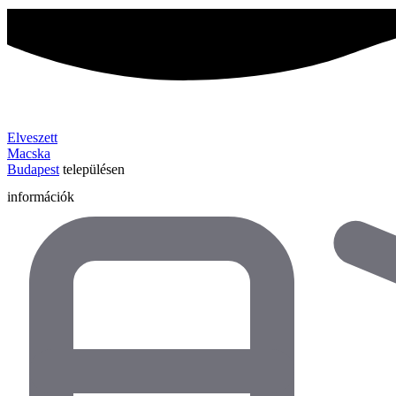
Elveszett
Macska
Budapest
településen
információk