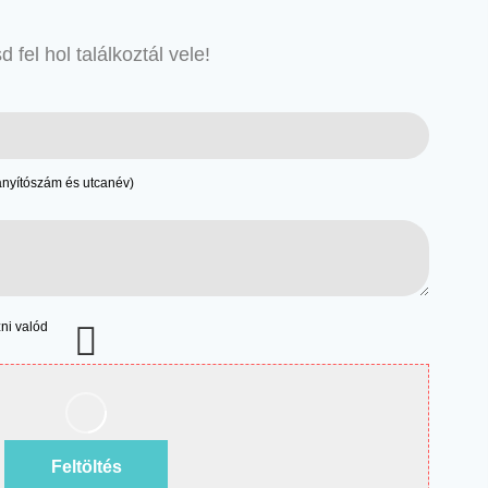
d fel hol találkoztál vele!
irányítószám és utcanév)
zni valód
Feltöltés