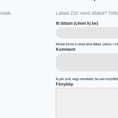
ívtak.
Láttad ZIZI nevű állatot? Tölts
Itt láttam (címet írj be)
Kérlek írd be a címet ahol láttad. (város + 
Komment
Írj pár szót, vagy mondatot, ha van hozzáfű
Fénykép