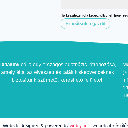
Ha készítettél róla képet, töltsd fel, hogy s
Értesítsük a gazdit
Oldalunk célja egy országos adatbázis létrehozása,
Me
amely által az elveszett és talált kiskedvenceknek
(+
biztosítunk szűrhető, kereshető felületet.
in
19
T
a | Website designed & powered by
webfy.hu
– weboldal készíté