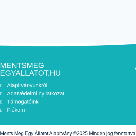
MENTSMEG
EGYALLATOT.HU
Alapítványunkról
Adatvédelmi nyilatkozat
Támogatóink
Fiókom
Ments Meg Egy Állatot Alapítvány ©2025 Minden jog fenntartv