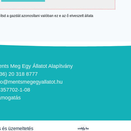
egítsd a gazdát azonosítani valóban ez e az ő elveszett állata
nts Meg Egy Állatot Alapítvány
36) 20 318 8777
fo@mentsmegegyallatot.hu
357702-1-08
ámogatás
s és üzemeltetés