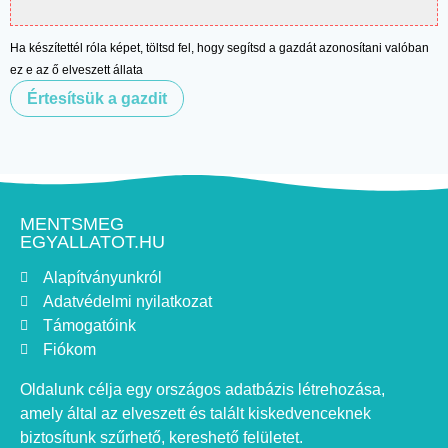
Ha készítettél róla képet, töltsd fel, hogy segítsd a gazdát azonosítani valóban
ez e az ő elveszett állata
Értesítsük a gazdit
MENTSMEG
EGYALLATOT.HU
Alapítványunkról
Adatvédelmi nyilatkozat
Támogatóink
Fiókom
Oldalunk célja egy országos adatbázis létrehozása,
amely által az elveszett és talált kiskedvenceknek
biztosítunk szűrhető, kereshető felületet.