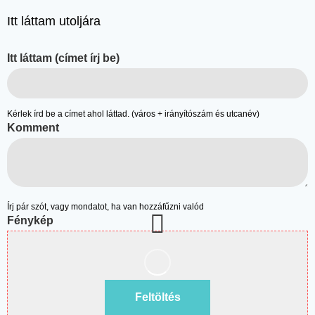
Itt láttam utoljára
Itt láttam (címet írj be)
Kérlek írd be a címet ahol láttad. (város + irányítószám és utcanév)
Komment
Írj pár szót, vagy mondatot, ha van hozzáfűzni valód
Fénykép
Feltöltés