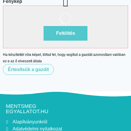
Fénykép
Feltöltés
Ha készítettél róla képet, töltsd fel, hogy segítsd a gazdát azonosítani valóban
ez e az ő elveszett állata
Értesítsük a gazdit
MENTSMEG
EGYALLATOT.HU
Alapítványunkról
Adatvédelmi nyilatkozat