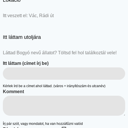
Lokáció
Itt veszett el: Vác, Rádi út
Itt láttam utoljára
Láttad Bogyó nevű állatot? Töltsd fel hol találkoztál vele!
Itt láttam (címet írj be)
Kérlek írd be a címet ahol láttad. (város + irányítószám és utcanév)
Komment
Írj pár szót, vagy mondatot, ha van hozzáfűzni valód