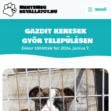
MENTSMEG
Menü
EGYALLATOT.HU
GAZDIT KERESEK
GYŐR
TELEPÜLÉSEN
Ekkor töltötték fel: 2024. június 7.