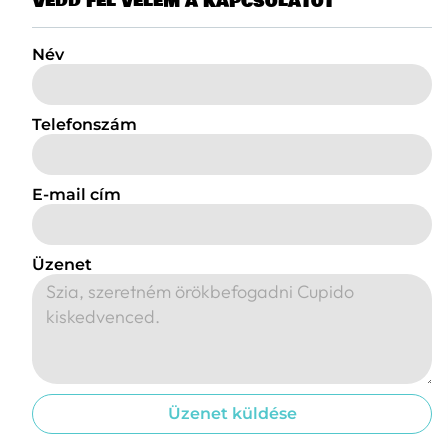
Vedd fel velem a kapcsolatot
Név
Telefonszám
E-mail cím
Üzenet
Üzenet küldése