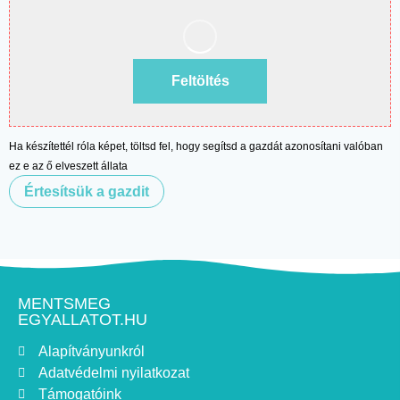
Feltöltés
Ha készítettél róla képet, töltsd fel, hogy segítsd a gazdát azonosítani valóban
ez e az ő elveszett állata
Értesítsük a gazdit
MENTSMEG
EGYALLATOT.HU
Alapítványunkról
Adatvédelmi nyilatkozat
Támogatóink