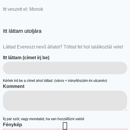
Itt veszett el: Monok
Itt láttam utoljára
Láttad Evereszt nevű állatot? Töltsd fel hol találkoztál vele!
Itt láttam (címet írj be)
Kérlek írd be a címet ahol láttad. (város + irányítószám és utcanév)
Komment
Írj pár szót, vagy mondatot, ha van hozzáfűzni valód
Fénykép